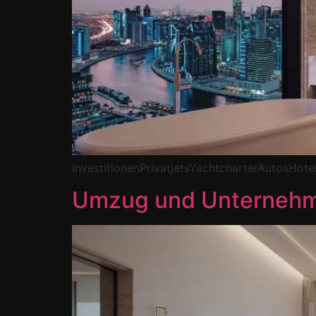
InvestitionenPrivatjetsYachtcharterAutosHot
Umzug und Unterneh