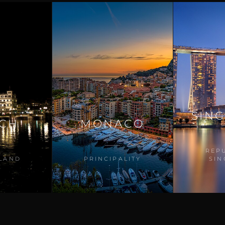
SIN
ICH
MONACO
REP
LAND
PRINCIPALITY
SI