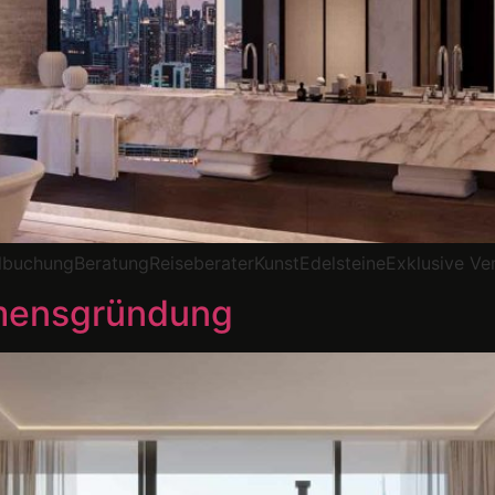
elbuchungBeratungReiseberaterKunstEdelsteineExklusive Ve
mensgründung