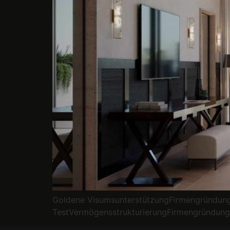
Goldene VisumsunterstützungFirmengründungE
TestVermögensstrukturierungFirmengründungPr