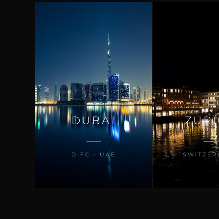
DUBAI
ZUR
DIFC · UAE
SWITZER