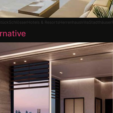
stückSchlösserHotels & ResortsHerrenhausVillaStadthäus
rnative