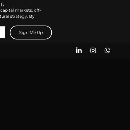
ER
capital markets, off-
tural strategy. By
Sign Me Up