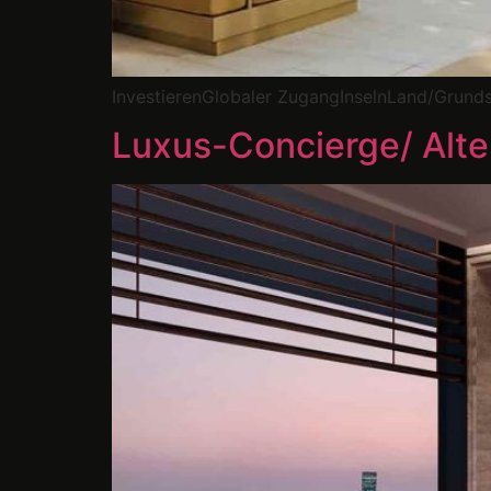
InvestierenGlobaler ZugangInselnLand/Grund
Luxus-Concierge/ Alte