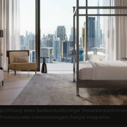
röffnung eines BankkontosRichtiger SteuerberaterEmirate
ofessionelle DienstleistungenLifestyle Integration