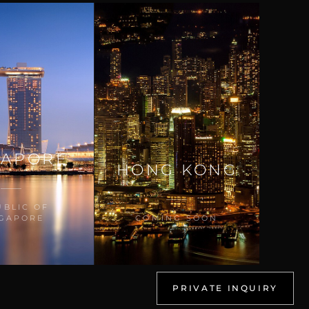
GAPORE
HONG KONG
UBLIC OF
NGAPORE
COMING SOON
PRIVATE INQUIRY